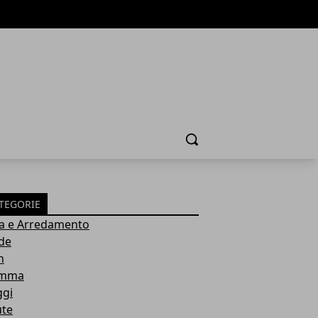
Cerca
TEGORIE
a e Arredamento
de
h
mma
ggi
ute