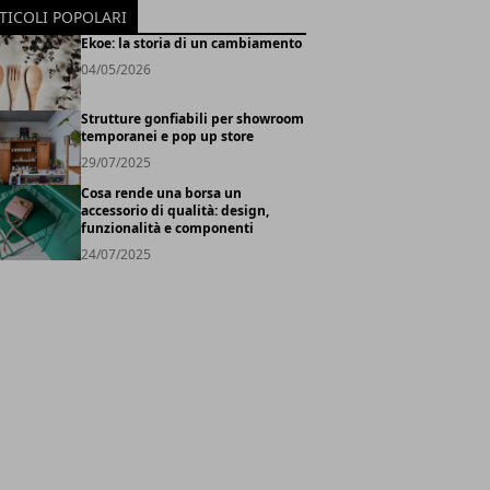
TICOLI POPOLARI
Ekoe: la storia di un cambiamento
04/05/2026
Strutture gonfiabili per showroom
temporanei e pop up store
29/07/2025
Cosa rende una borsa un
accessorio di qualità: design,
funzionalità e componenti
24/07/2025