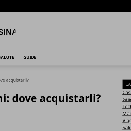
SALUTE
GUIDE
ove acquistarli?
CA
Cas
i: dove acquistarli?
Gui
Tec
Ma
Via
Sal