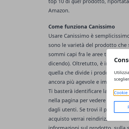
top 10 di
quel
prodotto, riportata
Amazon.
Come funziona Canissimo
Usare Canissimo è semplicissimo! 
sono le varietà del prodotto che
sommi capi fra le aree tematiche 
Cons
dicendo). Oltretutto, è in fase 
quella che divide i prodotti dispo
Utilizzi
sceglie
ancora più agevole e immediato i
Ti basterà identificare la classif
Cookie 
nella pagina per vedere quali sono
dagli utenti. Se trovi il prodotto 
acquisto verrai reindirizzato di
informazioni sul prodotto, sulla 